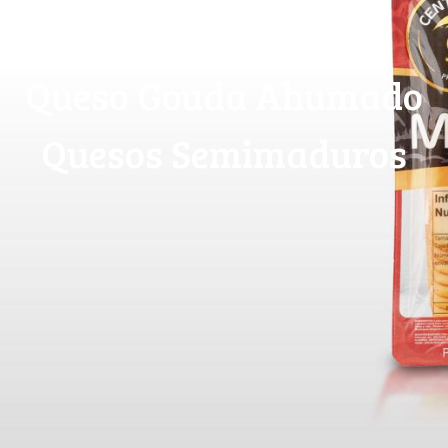
Queso Gouda Ahumado
Quesos Semimaduros